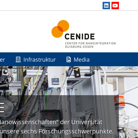
er
Infrastruktur
Media
E
„Nanowissenschaften“ der Universität
uf unsere sechs Forschungsschwerpunkte.