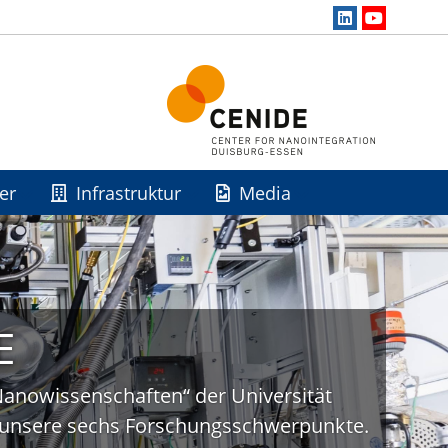
er
Infrastruktur
Media
E
„Nanowissenschaften“ der Universität
uf unsere sechs Forschungsschwerpunkte.