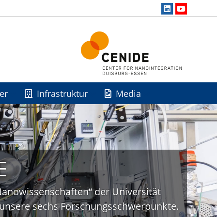
er
Infrastruktur
Media
E
„Nanowissenschaften“ der Universität
uf unsere sechs Forschungsschwerpunkte.