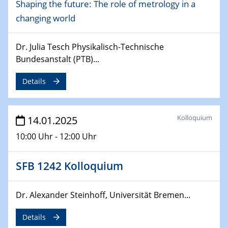
Shaping the future: The role of metrology in a
06.02.2025
Sfb-trr247-all Seminar
changing world
CataLysis Joint Colloquium)
Dr. Julia Tesch Physikalisch-Technische
10.02.2025 - 11.02.2025
Bundesanstalt (PTB)...
Sfb-trr247-all Workshop
UnOCat
Details
11.02.2025
SFB/TRR 270 Kolloquium
Kolloquium
14.01.2025
10:00 Uhr - 12:00 Uhr
11.02.2025
Social Hour
CENIDE / ZBT / IW
SFB 1242 Kolloquium
11.02.2025
Dr. Alexander Steinhoff, Universität Bremen...
Natural Water to H2
Details
12.02.2025 - 14.02.2025