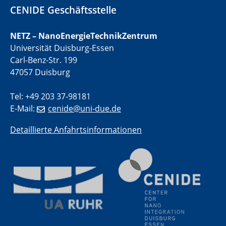
CENIDE Geschäftsstelle
01.07.2025
GDCh Kolloquium
NETZ – NanoEnergieTechnikZentrum
Universität Duisburg-Essen
Carl-Benz-Str. 199
29.07.2025
Colloquium IMPR SusMet
47057 Duisburg
Closing metal loops sustainably - opportunities &
challenges for a successful circular economy
Tel: +49 203 37-98181
E-Mail:
cenide@uni-due.de
05.08.2025
Colloquia Series on Sustainable Metallurgy
Detaillierte Anfahrtsinformationen
Towards a Sustainable Future: EU Safe and Sustainable
by Design Framework and AI in Circular Economy
28.08.2025
2D-MATURE Seminar Series
04.09.2025
Natural Water to H2