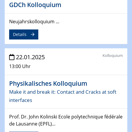
deep-tech R&D
GDCh Kolloquium
26.03.2025 - 28.03.2025
2nd ACAMEC 2025
Neujahrskolloquium ...
2nd Advanced Catalysis and Materials for Energy
Details
Conversion
27.03.2025
WIN & CENIDE Seminar Series on 2D-
Kolloquium
22.01.2025
MATURE
13:00 Uhr
27.03.2025
Physikalisches Kolloquium
CENIDE-BGU Seminar
Make it and break it: Contact and Cracks at soft
01.04.2025
interfaces
Colloquia Series on Sustainable Metallurgy
Towards more sustainable uses of rare earth elements
Prof. Dr. John Kolinski Ecole polytechnique fédérale
- from an inorganic and biological perspective
de Lausanne (EPFL)...
09.04.2025 - 10.04.2025