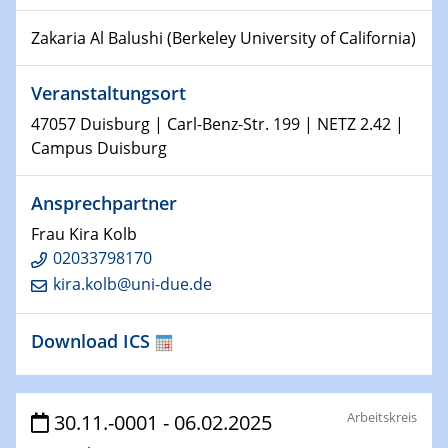
Physikalisches Kolloquium
Shaping the future: The role of metrology in a changing
Zakaria Al Balushi (Berkeley University of California)
world
Veranstaltungsort
14.01.2025
SFB 1242 Kolloquium
47057 Duisburg | Carl-Benz-Str. 199 | NETZ 2.42 |
Campus Duisburg
15.01.2025
Physikalisches Kolloquium
Ansprechpartner
Comets – Why Should We Study Them?
Frau Kira Kolb
02033798170
15.01.2025
GDCh Kolloquium
kira.kolb@uni-due.de
22.01.2025
Download ICS
Physikalisches Kolloquium
Make it and break it: Contact and Cracks at soft
interfaces
Arbeitskreis
30.11.-0001 - 06.02.2025
22.01.2025