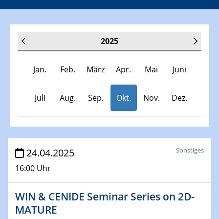
2025
Jan.
Feb.
März
Apr.
Mai
Juni
Juli
Aug.
Sep.
Okt.
Nov.
Dez.
Veranstaltungen
Sonstiges
24.04.2025
16:00 Uhr
30.11.-0001 - 06.02.2025
SFB/TRR 247 Seminar
WIN & CENIDE Seminar Series on 2D-
MATURE
08.01.2025