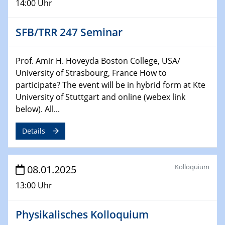
14:00 Uhr
HyMission Short Talks
SFB/TRR 247 Seminar
29.01.2025
Physikalisches Kolloquium
Decoding mRNA translation: Computational and
Prof. Amir H. Hoveyda Boston College, USA/
experimental approaches to understanding gene
University of Strasbourg, France How to
expression
participate? The event will be in hybrid form at Kte
University of Stuttgart and online (webex link
29.01.2025
below). All...
GDCh Kolloquium
The Cation Shuffle
Details
30.01.2025
WIN & CENIDE Seminar Series on 2D-
Kolloquium
08.01.2025
MATURE
13:00 Uhr
30.01.2025
Talk Prof. Erwin Reisner
Physikalisches Kolloquium