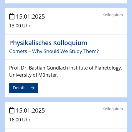
Sfb-trr247-all Annual Meeting
Kolloquium
15.01.2025
24.02.2025
CENIDE-BGU Seminar
13:00 Uhr
27.02.2025
Physikalisches Kolloquium
WIN & CENIDE Seminar Series on 2D-
MATURE
Comets – Why Should We Study Them?
27.02.2025
Prof. Dr. Bastian Gundlach Institute of Planetology,
Sfb-trr247-all Seminar
University of Münster...
18.03.2025 - 19.03.2025
Details
Kooperationsseminar
Elektrolyse/Brennstoffzelle
Kolloquium
15.01.2025
21.03.2025
EIC Pathfinder
16:00 Uhr
EU funding for early stage scientific, technological or