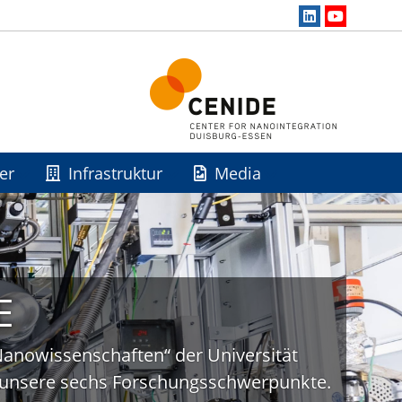
er
Infrastruktur
Media
E
„Nanowissenschaften“ der Universität
uf unsere sechs Forschungsschwerpunkte.