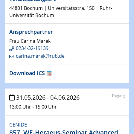
11.06.2026
Talk by Dr. Yangyiwei Yang, TU Darmstadt
44801 Bochum | Universitätsstra. 150 | Ruhr-
Data-driven Multiscale Hysteresis Simulations of
Universität Bochum
Magnetic Materials
Ansprechpartner
16.06.2026 - 17.06.2026
Frau Carina Marek
10th RUHR-Symposium
0234-32-19139
Functional Materials for Hydrogen
carina.marek@rub.de
16.06.2026
Colloquium of the CRC 1242
Download ICS
17.06.2026
Physikalisches Kolloquium
Tagung
31.05.2026 - 04.06.2026
Spin-orbitronics across dimensions
13:00 Uhr - 15:00 Uhr
19.06.2026
Sfb-trr247- Seminar
CENIDE
Catalyst development in the AmmoRef (and
857. WE-Heraeus-Seminar Advanced
Prometheus) project(s)