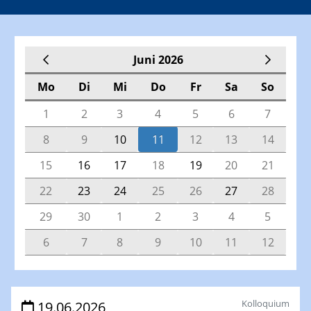
Juni 2026
Mo
Di
Mi
Do
Fr
Sa
So
1
2
3
4
5
6
7
8
9
10
11
12
13
14
15
16
17
18
19
20
21
22
23
24
25
26
27
28
29
30
1
2
3
4
5
6
7
8
9
10
11
12
Veranstaltungen
Kolloquium
19.06.2026