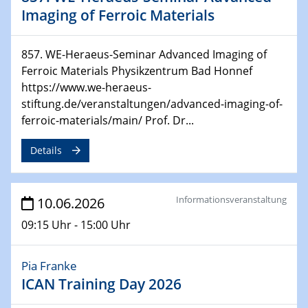
Imaging of Ferroic Materials
19.06.2026
Sfb-trr247- Seminar
857. WE-Heraeus-Seminar Advanced Imaging of
Metal-Free Molecules as Electrocatalysts and Co-
Ferroic Materials Physikzentrum Bad Honnef
electrocatalysts
https://www.we-heraeus-
stiftung.de/veranstaltungen/advanced-imaging-of-
23.06.2026
ferroic-materials/main/ Prof. Dr...
Colloquium of the CRC 1242
Details
23.06.2026
Colloquium IMPR SusMet
Physics and Research Center Future Energy Materials
Informationsveranstaltung
10.06.2026
and Systems
09:15 Uhr - 15:00 Uhr
24.06.2026
Physikalisches Kolloquium
Pia Franke
The magic of ferroelectric materials: from novel
ICAN Training Day 2026
quasiparticles to next-generation computing