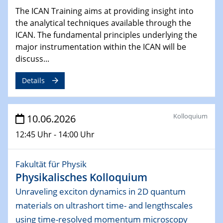
27.06.2026
The ICAN Training aims at providing insight into
UDE4future Ringvorlesung
the analytical techniques available through the
Klima und Nachhaltigkeit zwischen Wunsch, Erkenntnis
ICAN. The fundamental principles underlying the
und Wirklichkeit - 6 Jahre UDE4future Ringvorlesung
major instrumentation within the ICAN will be
discuss...
Details
Kolloquium
10.06.2026
12:45 Uhr - 14:00 Uhr
Fakultät für Physik
Physikalisches Kolloquium
Unraveling exciton dynamics in 2D quantum
materials on ultrashort time- and lengthscales
using time-resolved momentum microscopy