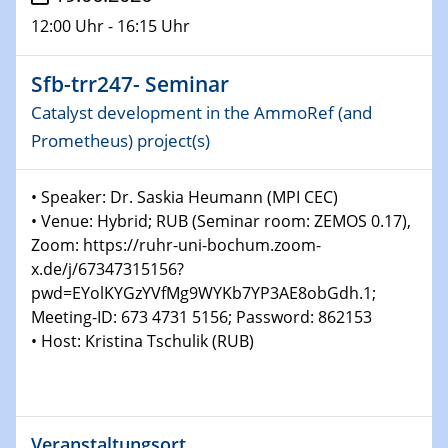
12:00 Uhr - 16:15 Uhr
31.05.2026 - 04.06.2026
857. WE-Heraeus-Seminar Advanced
Imaging of Ferroic Materials
Sfb-trr247- Seminar
Catalyst development in the AmmoRef (and
10.06.2026
Prometheus) project(s)
ICAN Training Day 2026
• Speaker: Dr. Saskia Heumann (MPI CEC)
10.06.2026
• Venue: Hybrid; RUB (Seminar room: ZEMOS 0.17),
Physikalisches Kolloquium
Zoom: https://ruhr-uni-bochum.zoom-
Unraveling exciton dynamics in 2D quantum materials
on ultrashort time- and lengthscales using time-
x.de/j/67347315156?
resolved momentum microscopy
pwd=EYolKYGzYVfMg9WYKb7YP3AE8obGdh.1;
Meeting-ID: 673 4731 5156; Password: 862153
11.06.2026
• Host: Kristina Tschulik (RUB)
UDE4future Ringvorlesung
Sex und Gender in Governance: Transformation,
Megatrends und Public Health
Veranstaltungsort