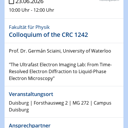
23.06.2026
10:00 Uhr - 12:00 Uhr
31.05.2026 - 04.06.2026
857. WE-Heraeus-Seminar Advanced
Imaging of Ferroic Materials
Fakultät für Physik
Colloquium of the CRC 1242
10.06.2026
ICAN Training Day 2026
Prof. Dr. Germán Sciaini, University of Waterloo
10.06.2026
"The Ultrafast Electron Imaging Lab: From Time-
Physikalisches Kolloquium
Resolved Electron Diffraction to Liquid-Phase
Unraveling exciton dynamics in 2D quantum materials
Electron Microscopy"
on ultrashort time- and lengthscales using time-
resolved momentum microscopy
Veranstaltungsort
11.06.2026
Duisburg | Forsthausweg 2 | MG 272 | Campus
UDE4future Ringvorlesung
Duisburg
Sex und Gender in Governance: Transformation,
Megatrends und Public Health
Ansprechpartner