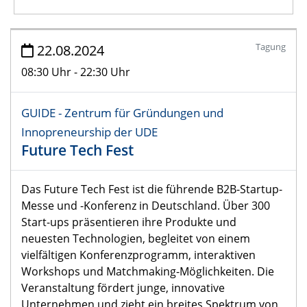
Veranstaltungen
Tagung
22.08.2024
08:30 Uhr - 22:30 Uhr
22.08.2024
Future Tech Fest
GUIDE - Zentrum für Gründungen und
26.08.2024 - 30.08.2024
Innopreneurship der UDE
GUIDE Start-up School
Future Tech Fest
Kompaktes Qualifizierungsangebot
Das Future Tech Fest ist die führende B2B-Startup-
Messe und -Konferenz in Deutschland. Über 300
Start-ups präsentieren ihre Produkte und
neuesten Technologien, begleitet von einem
vielfältigen Konferenzprogramm, interaktiven
Workshops und Matchmaking-Möglichkeiten. Die
Veranstaltung fördert junge, innovative
Unternehmen und zieht ein breites Spektrum von