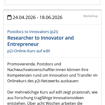
Veranstaltungen
Workshop
24.04.2026 - 18.06.2026
24.04.2026 - 18.06.2026
Postdocs to Innovators (p2i)
Researcher to Innovator and Entrepreneur
Researcher to Innovator and
p2i-Online-Kurs auf edX
Entrepreneur
p2i-Online-Kurs auf edX
Promovierende, Postdocs und
Nachwuchswissenschaftler:innen können ihre
Kompetenzen rund um Innovation und Transfer im
Onlinekurs des p2i-Netzwerks ausbauen:
Der mehrwöchige Kurs auf edX zeigt praxisnah, wie
aus Forschung tragfähige Innovationsideen
entstehen. Über acht Wochen arbeiten die