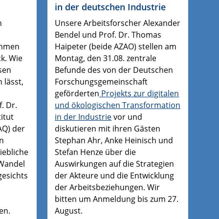
in der deutschen Industrie
n
Unsere Arbeitsforscher Alexander
Bendel und Prof. Dr. Thomas
ehmen
Haipeter (beide AZAO) stellen am
k. Wie
Montag, den 31.08. zentrale
sen
Befunde des von der Deutschen
 lässt,
Forschungsgemeinschaft
geförderten
Projekts zur digitalen
. Dr.
und ökologischen Transformation
itut
in der Industrie
vor und
AQ) der
diskutieren mit ihren Gästen
en
Stephan Ahr, Anke Heinisch und
iebliche
Stefan Henze über die
Wandel
Auswirkungen auf die Strategien
gesichts
der Akteure und die Entwicklung
der Arbeitsbeziehungen. Wir
bitten um Anmeldung bis zum 27.
en.
August.