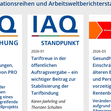
kationsreihen und Arbeitsweltberichterst
2026-01
2026-03
Tariftreue in der
Gesundhe
ungen,
öffentlichen
Einschr
 von PRO
Auftragsvergabe – ein
älteren 
wichtiger Beitrag zur
und Per
Stabilisierung der
vorzeiti
der
hen
Tarifbindung
Rentenb
g eines
Veränder
Karen Jaehrling und
greifende
aufgrund 
llprojekts
Thorsten Schulten
Altersgr