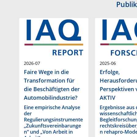
Publi
2026-07
2025-06
Faire Wege in die
Erfolge,
Transformation für
Herausforder
die Beschäftigten der
Perspektiven
Automobilindustrie?
AKTIV
Eine empirische Analyse
Ergebnisse aus 
der
wissenschaftlic
Regulierungsinstrumente
Begleitforschun
„Zukunftsvereinbarunge
rechtskreisüber
n“ und „Von Arbeit in
n rehapro-Mode