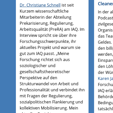
Cleane
Dr. Christiane Schnell
ist seit
Kurzem wissenschaftliche
In der a
Mitarbeiterin der Abteilung
Podcast
Prekarisierung, Regulierung,
zivilges
Arbeitsqualität (PreRA) am IAQ. Im
Organis
Interview spricht sie über ihre
das Te
Forschungsschwerpunkte, ihr
Geldes.
aktuelles Projekt und warum sie
den bill
gut zum IAQ passt. „Meine
werden
Forschung richtet sich aus
Einspar
soziologischer und
den Löh
gesellschaftstheoretischer
der Wür
Perspektive auf den
Karen J
Strukturwandel von Arbeit und
Forschu
Professionalität und verbindet ihn
IAQ erlä
mit Fragen der Regulierung,
Behörde
sozialpolitischen Flankierung und
Bedingu
kollektiven Mobilisierung. Mein
tatsäch