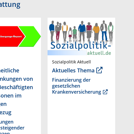
attung
Sozialpolitik Aktuell
itliche
Aktuelles Thema
änkungen von
Finanzierung der
gesetzlichen
Beschäftigten
Krankenversicherung
sonen im
gen
ezug
ungen
steigender
enzen