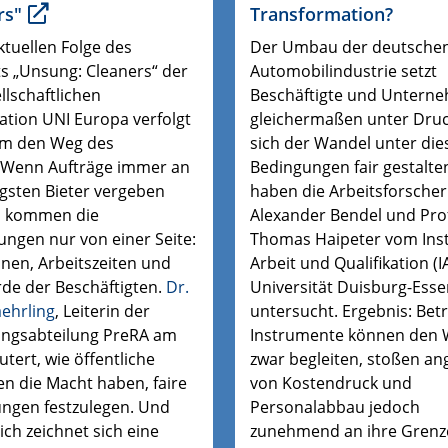
rs"
Transformation?
ktuellen Folge des
Der Umbau der deutsche
s „Unsung: Cleaners“ der
Automobilindustrie setzt
ellschaftlichen
Beschäftigte und Untern
ation UNI Europa verfolgt
gleichermaßen unter Druc
am den Weg des
sich der Wandel unter die
 Wenn Aufträge immer an
Bedingungen fair gestalten
igsten Bieter vergeben
haben die Arbeitsforscher
, kommen die
Alexander Bendel und Prof
ungen nur von einer Seite:
Thomas Haipeter vom Inst
nen, Arbeitszeiten und
Arbeit und Qualifikation (I
de der Beschäftigten.
Dr.
Universität Duisburg-Ess
aehrling
, Leiterin der
untersucht. Ergebnis: Betr
ngsabteilung PreRA
am
Instrumente können den 
utert, wie öffentliche
zwar begleiten, stoßen an
n die Macht haben, faire
von Kostendruck und
ngen festzulegen. Und
Personalabbau jedoch
lich
zeichnet sich eine
zunehmend an ihre Grenz