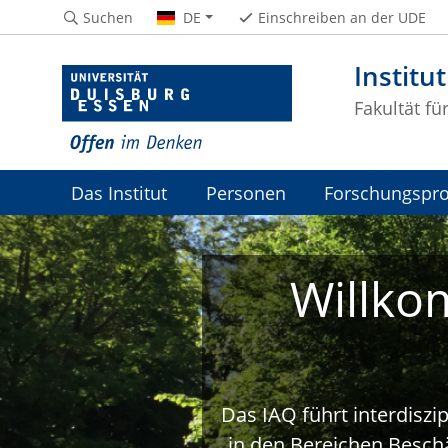
Suchen
DE
Einschreiben an der UDE
Institu
Fakultät fü
Das Institut
Personen
Forschungspro
Willko
Das IAQ führt interdiszi
in den Bereichen Beschä