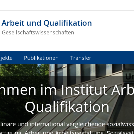
t Arbeit und Qualifikation
r Gesellschaftswissenschaften
jekte
Publikationen
Transfer
mmen im Institut Arb
Qualifikation
plinäre und international vergleichende sozialwi
ftigung, Arbeit und Arbeitsgestaltung, Sozialsy