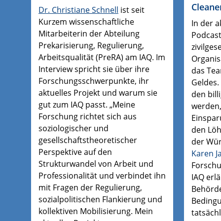
Cleane
Dr. Christiane Schnell
ist seit
Kurzem wissenschaftliche
In der a
Mitarbeiterin der Abteilung
Podcast
Prekarisierung, Regulierung,
zivilges
Arbeitsqualität (PreRA) am IAQ. Im
Organis
Interview spricht sie über ihre
das Te
Forschungsschwerpunkte, ihr
Geldes.
aktuelles Projekt und warum sie
den bill
gut zum IAQ passt. „Meine
werden
Forschung richtet sich aus
Einspar
soziologischer und
den Löh
gesellschaftstheoretischer
der Wür
Perspektive auf den
Karen J
Strukturwandel von Arbeit und
Forschu
Professionalität und verbindet ihn
IAQ erlä
mit Fragen der Regulierung,
Behörde
sozialpolitischen Flankierung und
Bedingu
kollektiven Mobilisierung. Mein
tatsäch