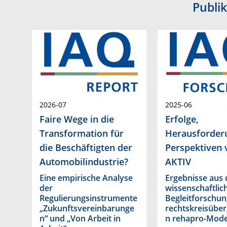
Publi
2026-07
2025-06
Faire Wege in die
Erfolge,
Transformation für
Herausforder
die Beschäftigten der
Perspektiven
Automobilindustrie?
AKTIV
Eine empirische Analyse
Ergebnisse aus 
der
wissenschaftlic
Regulierungsinstrumente
Begleitforschun
„Zukunftsvereinbarunge
rechtskreisüber
n“ und „Von Arbeit in
n rehapro-Mode