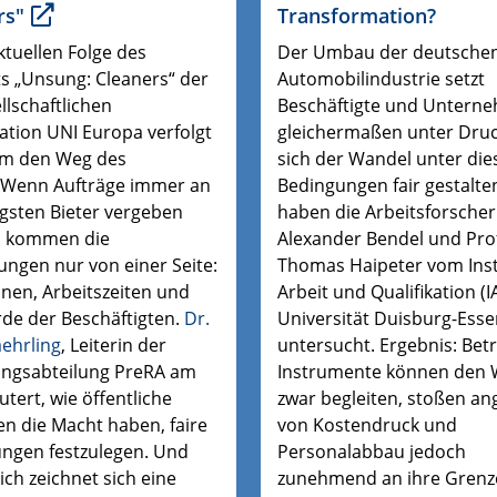
rs"
Transformation?
ktuellen Folge des
Der Umbau der deutsche
s „Unsung: Cleaners“ der
Automobilindustrie setzt
ellschaftlichen
Beschäftigte und Untern
ation UNI Europa verfolgt
gleichermaßen unter Druc
am den Weg des
sich der Wandel unter die
 Wenn Aufträge immer an
Bedingungen fair gestalten
igsten Bieter vergeben
haben die Arbeitsforscher
, kommen die
Alexander Bendel und Prof
ungen nur von einer Seite:
Thomas Haipeter vom Inst
nen, Arbeitszeiten und
Arbeit und Qualifikation (I
de der Beschäftigten.
Dr.
Universität Duisburg-Ess
aehrling
, Leiterin der
untersucht. Ergebnis: Betr
ngsabteilung PreRA
am
Instrumente können den 
utert, wie öffentliche
zwar begleiten, stoßen an
n die Macht haben, faire
von Kostendruck und
ngen festzulegen. Und
Personalabbau jedoch
lich
zeichnet sich eine
zunehmend an ihre Grenz