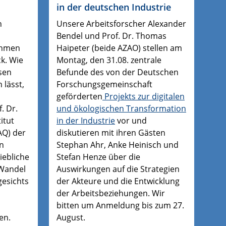
in der deutschen Industrie
n
Unsere Arbeitsforscher Alexander
Bendel und Prof. Dr. Thomas
ehmen
Haipeter (beide AZAO) stellen am
k. Wie
Montag, den 31.08. zentrale
sen
Befunde des von der Deutschen
 lässt,
Forschungsgemeinschaft
geförderten
Projekts zur digitalen
. Dr.
und ökologischen Transformation
itut
in der Industrie
vor und
AQ) der
diskutieren mit ihren Gästen
en
Stephan Ahr, Anke Heinisch und
iebliche
Stefan Henze über die
Wandel
Auswirkungen auf die Strategien
gesichts
der Akteure und die Entwicklung
der Arbeitsbeziehungen. Wir
bitten um Anmeldung bis zum 27.
en.
August.