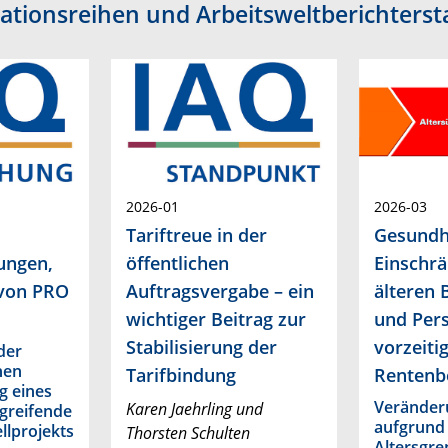
kationsreihen und Arbeitsweltberichterst
2026-01
2026-03
Tariftreue in der
Gesundhe
ungen,
öffentlichen
Einschr
 von PRO
Auftragsvergabe – ein
älteren 
wichtiger Beitrag zur
und Per
Stabilisierung der
vorzeiti
der
hen
Tarifbindung
Rentenb
g eines
Veränder
Karen Jaehrling und
greifende
aufgrund 
llprojekts
Thorsten Schulten
Altersgr