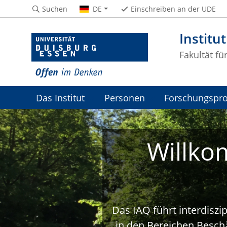
Suchen
DE
Einschreiben an der UDE
Institu
Fakultät fü
Das Institut
Personen
Forschungspro
Willko
Das IAQ führt interdiszi
in den Bereichen Beschä