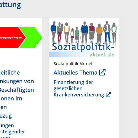
attung
Sozialpolitik Aktuell
itliche
Aktuelles Thema
änkungen von
Finanzierung der
gesetzlichen
Beschäftigten
Krankenversicherung
sonen im
gen
ezug
ungen
steigender
enzen