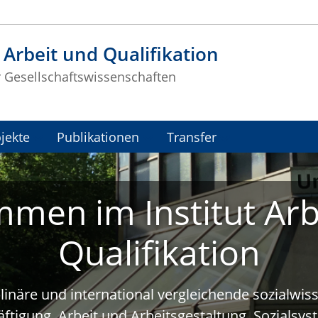
t Arbeit und Qualifikation
r Gesellschaftswissenschaften
jekte
Publikationen
Transfer
mmen im Institut Arb
Qualifikation
plinäre und international vergleichende sozialwi
ftigung, Arbeit und Arbeitsgestaltung, Sozialsy