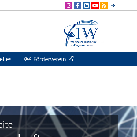
elles
Förderverein
eite