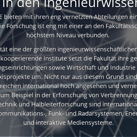
 in den Ingenieurwisse
 bieten mit ihren eng vernetzten Abteilungen ein
ie Forschung ist eng mit einer an den Fakultätss
höchstem Niveau verbunden. ​
ultät eine der größten ingenieurwissenschaftliche
 kooperierende Institute setzt die Fakultät ihr
gseinrichtungen sowie Wirtschaft und Industrie 
xisprojekte um. Nicht nur aus diesem Grund sind
Bereichen international hoch angesehen und verne
 zum Beispiel in der Erforschung von Verbrennun
echnik und Halbleiterforschung sind internation
 Kommunikations-, Funk- und Radarsystemen, Ener
und interaktive Mediensysteme.​