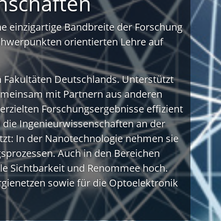
nschaften
e einzigartige Bandbreite der Forschung
chwerpunkten orientierten Lehre auf
n Fakultäten Deutschlands. Unterstützt
e gemeinsam mit Partnern aus anderen
erzielten Forschungsergebnisse effizient
 die Ingenieurwissenschaften an der
tzt: In der Nanotechnologie nehmen sie
gsprozessen. Auch in den Bereichen
ale Sichtbarkeit und Renommee hoch.
gienetzen sowie für die Optoelektronik