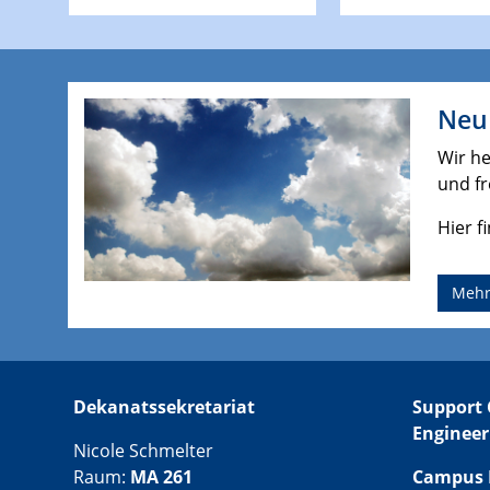
Neu 
Wir he
und fr
Hier f
Mehr
Dekanatssekretariat
Support 
Engineer
Nicole Schmelter
Raum:
MA 261
Campus 