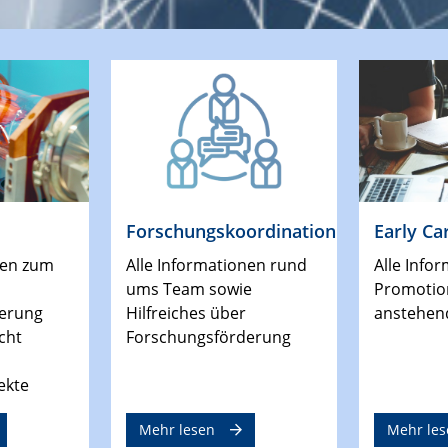
Forschungskoordination
Early Ca
nen zum
Alle Informationen rund
Alle Info
ums Team sowie
Promotion
erung
Hilfreiches über
anstehen
cht
Forschungsförderung
ekte
Mehr lesen
Mehr les