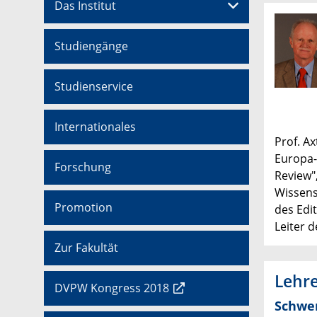
Das Institut
Studiengänge
Studienservice
Internationales
Prof. A
Europa-
Forschung
Review"
Wissens
Promotion
des Edi
Leiter 
Zur Fakultät
Lehr
DVPW Kongress 2018
Schwer