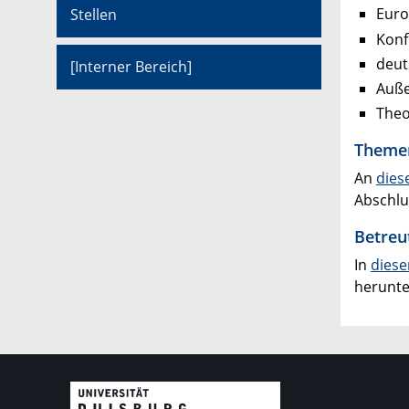
Euro
Stellen
Konf
deut
[Interner Bereich]
Auße
Theo
Themen
An
diese
Abschlu
Betreu
In
dies
herunte