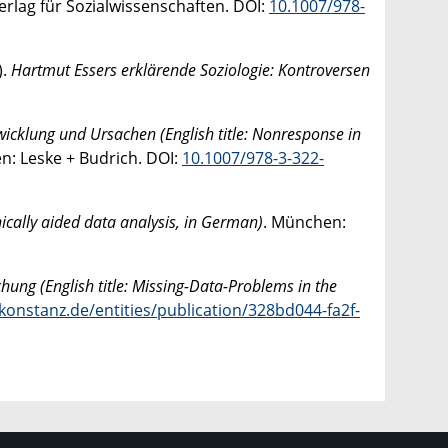
rlag für Sozialwissenschaften. DOI:
10.1007/978-
).
Hartmut Essers erklärende Soziologie: Kontroversen
cklung und Ursachen (English title: Nonresponse in
en: Leske + Budrich. DOI:
10.1007/978-3-322-
ically aided data analysis, in German)
. München:
ung (English title: Missing-Data-Problems in the
-konstanz.de/entities/publication/328bd044-fa2f-