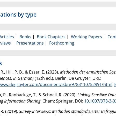
cations by type
Articles
|
Books
|
Book Chapters
|
Working Papers
|
Con
views
|
Presentations
|
Forthcoming
s
R., Hill, P. B., & Esser, E. (2023).
Methoden der empirischen Sozia
ciences, in German)
(12th ed.). Berlin: De Gruyter. URL:
/www.degruyter.com/document/isbn/9783110752991/html
, P., Ranbaduge, T., & Schnell, R. (2020).
Linking Sensitive Dat
ng Information Sharing
. Cham: Springer. DOI:
10.1007/978-3-0
 R. (2019).
Survey-Interviews: Methoden standardisierter Befragung