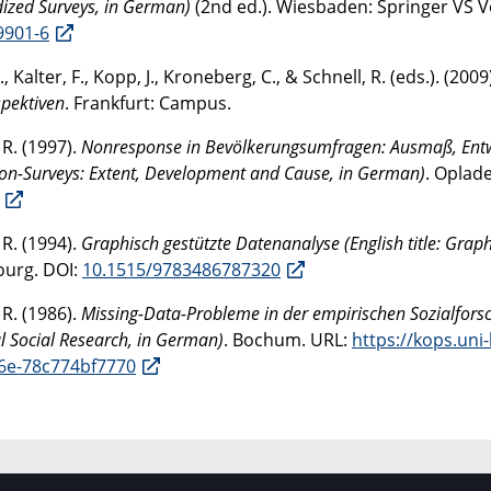
ized Surveys, in German)
(2nd ed.). Wiesbaden: Springer
VS
Ve
9901-6
B., Kalter, F., Kopp, J., Kroneberg, C., & Schnell, R. (eds.). (2009
pektiven
. Frankfurt: Campus.
 R. (1997).
Nonresponse in Bevölkerungsumfragen: Ausmaß, Entwi
on-Surveys: Extent, Development and Cause, in German)
. Oplad
 R. (1994).
Graphisch gestützte Datenanalyse (English title: Graph
urg. DOI:
10.1515/9783486787320
 R. (1986).
Missing-Data-Probleme in der empirischen Sozialforsch
l Social Research, in German)
. Bochum. URL:
https://kops.uni
6e-78c774bf7770