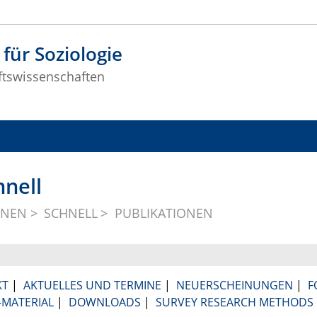
 für Soziologie
ftswissenschaften
hnell
NNEN
SCHNELL
PUBLIKATIONEN
KT
|
AKTUELLES UND TERMINE
|
NEUERSCHEINUNGEN
|
F
-MATERIAL
|
DOWNLOADS
|
SURVEY RESEARCH METHODS