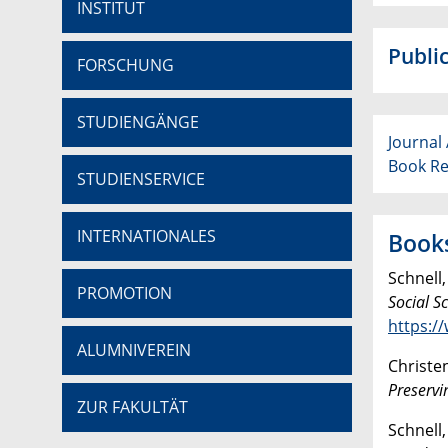
INSTITUT
Publi
FORSCHUNG
STUDIENGÄNGE
Journal 
Book Re
STUDIENSERVICE
INTERNATIONALES
Book
Schnell, 
PROMOTION
Social S
https:/
ALUMNIVEREIN
Christen
Preservi
ZUR FAKULTÄT
Schnell,