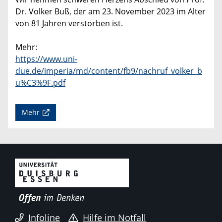
Dr. Volker Buß, der am 23. November 2023 im Alter
von 81 Jahren verstorben ist.
Mehr:
https://www.uni-
due.de/imperia/md/content/fb9/nachruf_volker_b
u%C3%9F.pdf
Mehr
Infoline
Hilfe im Notfall