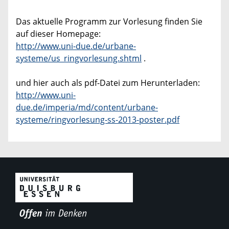
Das aktuelle Programm zur Vorlesung finden Sie
auf dieser Homepage:
http://www.uni-due.de/urbane-
systeme/us_ringvorlesung.shtml
.
und hier auch als pdf-Datei zum Herunterladen:
http://www.uni-
due.de/imperia/md/content/urbane-
systeme/ringvorlesung-ss-2013-poster.pdf