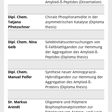
Amyloid-ß-Peptides (Dissertation)
Dipl. Chem.
Chirale Phosphoramidite in der
Tatjana
asymmetrischen Katalyse (Diploma
Pfretzschner
thesis)
Dipl. Chem. Nina
Selektivitätsuntersuchungen von
Geib
ß-Faltblattliganden zur Hemmung
der Aggregation des Amyloid-ß-
Peptides (Diploma thesis)
Dipl. Chem.
Synthese neuer Aminopyrazol-
Manuel Peifer
Hybridliganden zur Hemmung der
Aggregation des Amyloid-ß-
Proteins (Diploma thesis)
Dr. Markus
Oligomere und Polymere
Arendt
Bisphosphonatpinzetten zur
Erkennung von Arginin- und Lysin-