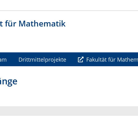
t für Mathematik
ram
Drittmittelprojekte
Fakultät für Mathem
änge