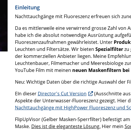
Einleitung
Nachttauchgänge mit Fluoreszenz erfreuen sich zun
Da es mittlerweile eine verwirrend grosse Zahl von 
habe ich die absolut notwendige Ausrüstung aufgefüh
Fluoreszenzaufnahmen gewährleistet. Unter
Produk
Leuchten und Filtersätze. Wir bieten
Spezialfilter
zu 
der kommerziellen Anbieter liegen. Meine Empfehlu
Leuchtenbauer, Filmemacher und Meeresbiologe zu
YouTube Film mit meinen
neuen Maskenfiltern bei
Neu:
Wichtige Daten über die richtige Auswahl der Fi
EIn dieser
Director's Cut Version
(Ausschnitte aus
Aspekte der Unterwasser-Fluoreszenz gezeigt. Hier 
Nachttauchgänge mit HighPower Fluoreszenz und Sco
FlipUpVisor (Gelber Masken-Sperrfilter) befestigt a
Maske.
Dies ist die eleganteste Lösung.
Hier mein
So