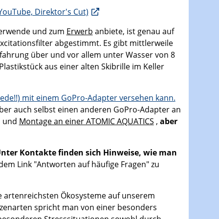
YouTube, Direktor's Cut)
h verwende und zum
Erwerb
anbiete, ist genau auf
citationsfilter abgestimmt. Es gibt mittlerweile
 Erfahrung über und vor allem unter Wasser von 8
lastikstück aus einer alten Skibrille im Keller
 jede!!) mit einem GoPro-Adapter versehen kann.
n aber auch selbst einen anderen GoPro-Adapter an
n und
Montage an einer ATOMIC AQUATICS
,
aber
Unter Kontakte finden sich Hinweise, wie man
dem Link "Antworten auf häufige Fragen" zu
die artenreichsten Ökosysteme auf unserem
anzenarten spricht man von einer besonders