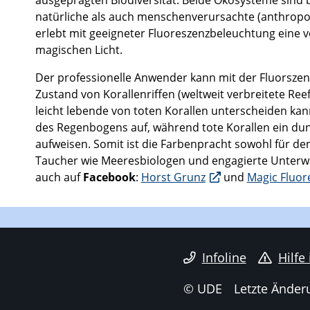
ausgeprägten Biodiversität. Beide Ökosysteme sind
natürliche als auch menschenverursachte (anthropo
erlebt mit geeigneter Fluoreszenzbeleuchtung eine 
magischen Licht.
Der professionelle Anwender kann mit der Fluors
Zustand von Korallenriffen (weltweit verbreitete Re
leicht lebende von toten Korallen unterscheiden kan
des Regenbogens auf, während tote Korallen ein d
aufweisen. Somit ist die Farbenpracht sowohl für de
Taucher wie Meeresbiologen und engagierte Unterwa
auch auf
Facebook
:
Horst Grunz
und
Magic Fluor
Infoline
Hilfe
© UDE
Letzte Änder