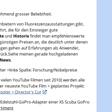
ehmend grosser Beliebtheit.
Anbietern von Fluoreszenzausstattungen gibt,
rt, die für den Einsteiger gute
te
und
Historie
findet man empfehlenswerte
günstigen Preisen an, die deutlich unter denen
ngen gehen auf Erfahrungen als Anwender,
rück.Siehe meinen gerade hochgeladenen
 News
.
lter >linke Spalte: Forschung/Nobelpreise
 vielen YouTube Filmen seit 2010) werden alle
der
neueste YouTube Film
> geplantes Projekt:
oter > Director's Cut
m Edelstahl-GoPro-Adapter einer XS Scuba GoPro
rtiment