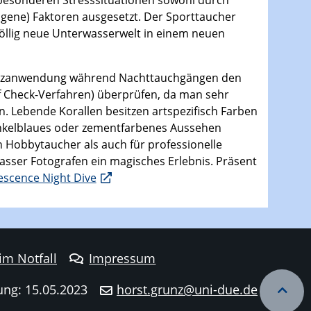
 besonderen Stresssituationen sowohl durch
gene) Faktoren ausgesetzt. Der Sporttaucher
völlig neue Unterwasserwelt in einem neuen
zenzanwendung während Nachttauchgängen den
ef Check-Verfahren) überprüfen, da man sehr
n. Lebende Korallen besitzen artspezifisch Farben
unkelblaues oder zementfarbenes Aussehen
n Hobbytaucher als auch für professionelle
sser Fotografen ein magisches Erlebnis. Präsent
escence Night Dive
 im Notfall
Impressum
ung: 15.05.2023
horst.grunz@uni-due.de