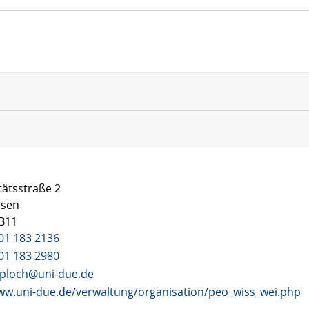
tätsstraße 2
ssen
 B11
01 183 2136
01 183 2980
ploch@uni-due.de
ww.uni-due.de/verwaltung/organisation/peo_wiss_wei.php