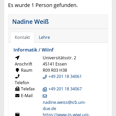
Es wurde 1 Person gefunden.
Nadine Weiß
Kontakt
Lehre
Informatik / WiInf
Universitätsstr. 2
Anschrift
45141 Essen
Raum
R09 R03 H38
+49 201 18 34061
Telefon
Telefax
+49 201 18 34067
E-Mail
nadine.weiss@icb.uni-
due.de
https://www.iis.wiwi.uni-