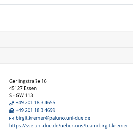
Gerlingstraße 16
45127 Essen
S - GW 113
+49 201 18 3 4655
+49 201 18 3 4699
birgit.kremer@paluno.uni-due.de
https://sse.uni-due.de/ueber-uns/team/birgit-kremer