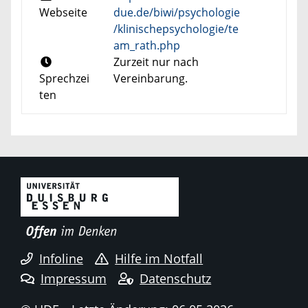
Webseite
due.de/biwi/psychologie
/klinischepsychologie/te
am_rath.php
Zurzeit nur nach
Sprechzei
Vereinbarung.
ten
Infoline
Hilfe im Notfall
Impressum
Datenschutz