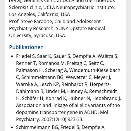
(RRG), Genetics Clinic at UCLA and the Tuberous
Sclerosis clinic, UCLA Neuropsychiatric Institute,
Los Angeles, California, USA
Prof. Steve Faraone, Child and Adolescent
Psychiatry Research, SUNY Upstate Medical
University, Syracuse, USA
Publikationen
Friedel S, Saar K, Sauer S, Dempfle A, Walitza S,
Renner T, Romanos M, Freitag C, Seitz C,
Palmason H, Scherag A, Windemuth-Kieselbach
C, Schimmelmann BG, Wewetzer C, Meyer J,
Warnke A, Lesch KP, Reinhardt R, Herpertz-
Dahlmann B, Linder M, Hinney A, Remschmidt
H, Schäfer H, Konrad K, Hübner N, Hebebrand J.
Association and linkage of allelic variants of the
dopamine transporter gene in ADHD. Mol
Psychiatry. 2007;12(10):923-33.
Schimmelmann BG, Friedel S, Dempfle A,