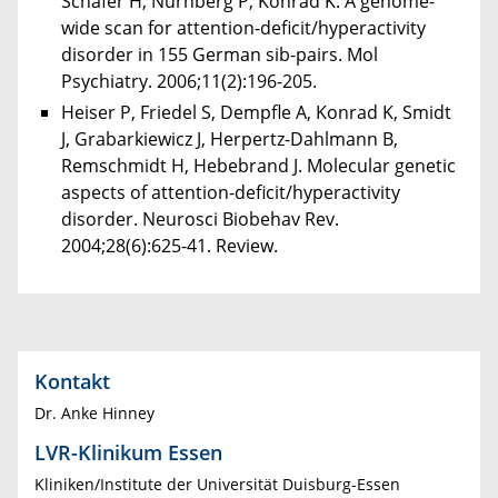
Schäfer H, Nürnberg P, Konrad K. A genome-
wide scan for attention-deficit/hyperactivity
disorder in 155 German sib-pairs. Mol
Psychiatry. 2006;11(2):196-205.
Heiser P, Friedel S, Dempfle A, Konrad K, Smidt
J, Grabarkiewicz J, Herpertz-Dahlmann B,
Remschmidt H, Hebebrand J. Molecular genetic
aspects of attention-deficit/hyperactivity
disorder. Neurosci Biobehav Rev.
2004;28(6):625-41. Review.
Kontakt
Dr. Anke Hinney
LVR-Klinikum Essen
Kliniken/Institute der Universität Duisburg-Essen