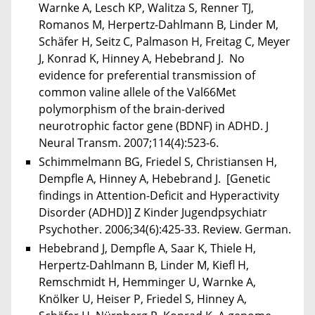
Warnke A, Lesch KP, Walitza S, Renner TJ,
Romanos M, Herpertz-Dahlmann B, Linder M,
Schäfer H, Seitz C, Palmason H, Freitag C, Meyer
J, Konrad K, Hinney A, Hebebrand J. No
evidence for preferential transmission of
common valine allele of the Val66Met
polymorphism of the brain-derived
neurotrophic factor gene (BDNF) in ADHD. J
Neural Transm. 2007;114(4):523-6.
Schimmelmann BG, Friedel S, Christiansen H,
Dempfle A, Hinney A, Hebebrand J. [Genetic
findings in Attention-Deficit and Hyperactivity
Disorder (ADHD)] Z Kinder Jugendpsychiatr
Psychother. 2006;34(6):425-33. Review. German.
Hebebrand J, Dempfle A, Saar K, Thiele H,
Herpertz-Dahlmann B, Linder M, Kiefl H,
Remschmidt H, Hemminger U, Warnke A,
Knölker U, Heiser P, Friedel S, Hinney A,