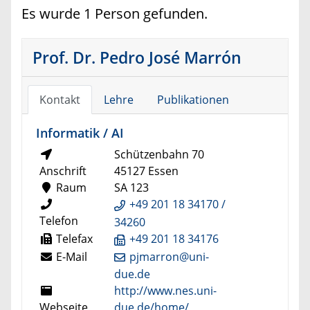
Es wurde 1 Person gefunden.
Prof. Dr. Pedro José Marrón
Kontakt
Lehre
Publikationen
Informatik / AI
Schützenbahn 70
Anschrift
45127 Essen
Raum
SA 123
+49 201 18 34170 /
Telefon
34260
Telefax
+49 201 18 34176
E-Mail
pjmarron@uni-
due.de
http://www.nes.uni-
Webseite
due.de/home/