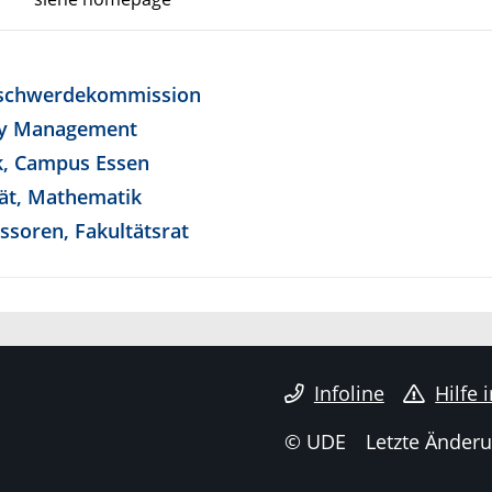
Beschwerdekommission
ity Management
k, Campus Essen
tät, Mathematik
ssoren, Fakultätsrat
Infoline
Hilfe 
© UDE
Letzte Änderu