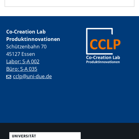
Co-Creation Lab
Produktinnovationen
​Schützenbahn 70
45127 Essen
Labor: S-A 002
Büro: S-A 035
cclp@uni-due.de