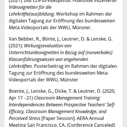
(2021).
Das CLIPSS-Videoportal: Potenziale inszenierter
Videovignetten für die
Lehrkräfte(aus)bildung.
Workshop im Rahmen der
digitalen Tagung zur Eröffnung des bundesweiten
Meta-Videoportals der WWU, Münster.
Van Bebber, R., Bönte, J., Leutner, D. & Lenske, G.
(2021):
Wirkungsevaluation von
Unterrichtsvideovignetten in Bezug auf (nonverbales)
Klassenführungswissen von angehenden
Lehrkräften.
Posterbeitrag im Rahmen der digitalen
Tagung zur Eröffnung des bundesweiten Meta-
Videoportals der WWU, Münster
Boente, J., Lenske, G., Dicke, T. & Leutner, D. (2020,
Apr 17 - 21)
Classroom Management Training:
Interdependencies Between Prospective Teachers' Self-
Efficacy, Classroom Management Knowledge, and
Perceived Stress
[Paper Session]. AERA Annual
Meeting San Francisco, CA. (Conference Canceled)