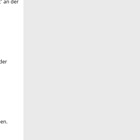
' an der
 der
men.