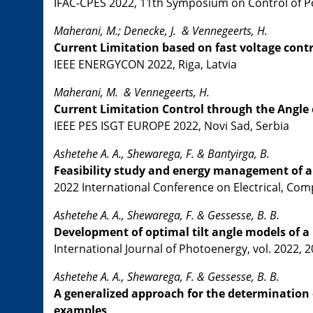
IFAC-CPES 2022, 11th Symposium on Control of 
Maherani, M.; Denecke, J. & Vennegeerts, H.
Current Limitation based on fast voltage contro
IEEE ENERGYCON 2022, Riga, Latvia
Maherani, M. & Vennegeerts, H.
Current Limitation Control through the Angle 
IEEE PES ISGT EUROPE 2022, Novi Sad, Serbia
Ashetehe A. A., Shewarega, F. & Bantyirga, B.
Feasibility study and energy management of a
2022 International Conference on Electrical, Com
Ashetehe A. A., Shewarega, F. & Gessesse, B. B.
Development of optimal tilt angle models of 
International Journal of Photoenergy, vol. 2022, 
Ashetehe A. A., Shewarega, F. & Gessesse, B. B.
A generalized approach for the determination o
examples