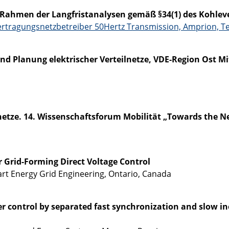
im Rahmen der Langfristanalysen gemäß §34(1) des Kohl
ertragungsnetzbetreiber 50Hertz Transmission, Amprion, T
d Planung elektrischer Verteilnetze, VDE-Region Ost M
etze. 14. Wissenschaftsforum Mobilität „Towards the N
 Grid-Forming Direct Voltage Control
rt Energy Grid Engineering, Ontario, Canada
r control by separated fast synchronization and slow ine