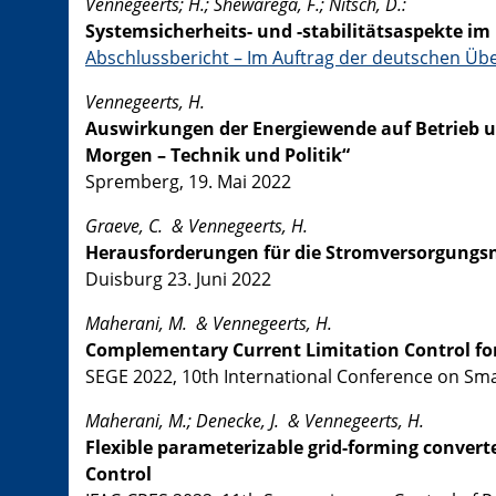
Vennegeerts; H.; Shewarega, F.; Nitsch, D.:
Systemsicherheits- und -stabilitätsaspekte 
Abschlussbericht – Im Auftrag der deutschen Üb
Vennegeerts, H.
Auswirkungen der Energiewende auf Betrieb un
Morgen – Technik und Politik“
Spremberg, 19. Mai 2022
Graeve, C. & Vennegeerts, H.
Herausforderungen für die Stromversorgungsn
Duisburg 23. Juni 2022
Maherani, M. & Vennegeerts, H.
Complementary Current Limitation Control for
SEGE 2022, 10th International Conference on Sma
Maherani, M.; Denecke, J. & Vennegeerts, H.
Flexible parameterizable grid-forming converte
Control