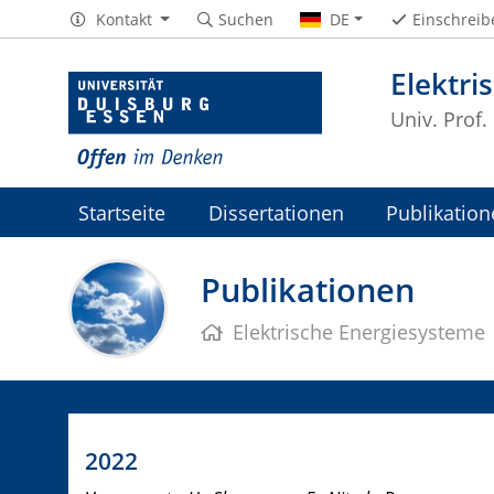
Kontakt
Suchen
DE
Einschreib
Elektri
Univ. Prof.
Startseite
Dissertationen
Publikatio
Publikationen
Elektrische Energiesysteme
2022