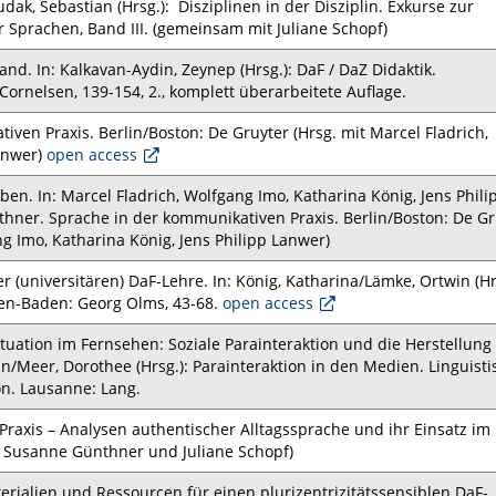
ak, Sebastian (Hrsg.): Disziplinen in der Disziplin. Exkurse zur
Sprachen, Band III. (gemeinsam mit Juliane Schopf)
d. In: Kalkavan-Aydin, Zeynep (Hrsg.): DaF / DaZ Didaktik.
Cornelsen, 139-154, 2., komplett überarbeitete Auflage.
en Praxis. Berlin/Boston: De Gruyter (Hrsg. mit Marcel Fladrich,
Lanwer)
open access
en. In: Marcel Fladrich, Wolfgang Imo, Katharina König, Jens Phili
hner. Sprache in der kommunikativen Praxis. Berlin/Boston: De Gr
g Imo, Katharina König, Jens Philipp Lanwer)
r (universitären) DaF-Lehre. In: König, Katharina/Lämke, Ortwin (Hr
en-Baden: Georg Olms, 43-68.
open access
ituation im Fernsehen: Soziale Parainteraktion und die Herstellung
in/Meer, Dorothee (Hrsg.): Parainteraktion in den Medien. Linguist
n. Lausanne: Lang.
axis – Analysen authentischer Alltagssprache und ihr Einsatz im
it Susanne Günthner und Juliane Schopf)
terialien und Ressourcen für einen plurizentrizitätssensiblen DaF-