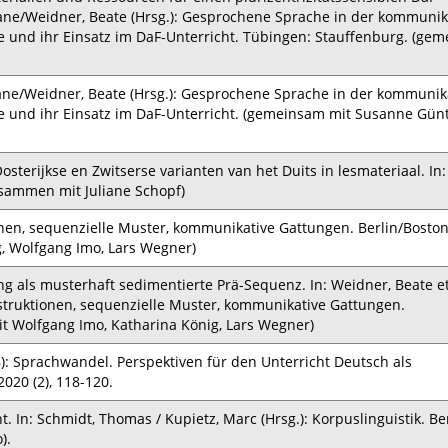
liane/Weidner, Beate (Hrsg.): Gesprochene Sprache in der kommunik
he und ihr Einsatz im DaF-Unterricht. Tübingen: Stauffenburg. (ge
liane/Weidner, Beate (Hrsg.): Gesprochene Sprache in der kommunik
he und ihr Einsatz im DaF-Unterricht. (gemeinsam mit Susanne Gün
Oosterijkse en Zwitserse varianten van het Duits in lesmateriaal. In:
zusammen mit Juliane Schopf)
onen, sequenzielle Muster, kommunikative Gattungen. Berlin/Boston
, Wolfgang Imo, Lars Wegner)
ung als musterhaft sedimentierte Prä-Sequenz. In: Weidner, Beate et
onstruktionen, sequenzielle Muster, kommunikative Gattungen.
it Wolfgang Imo, Katharina König, Lars Wegner)
): Sprachwandel. Perspektiven für den Unterricht Deutsch als
020 (2), 118-120.
In: Schmidt, Thomas / Kupietz, Marc (Hrsg.): Korpuslinguistik. Ber
).