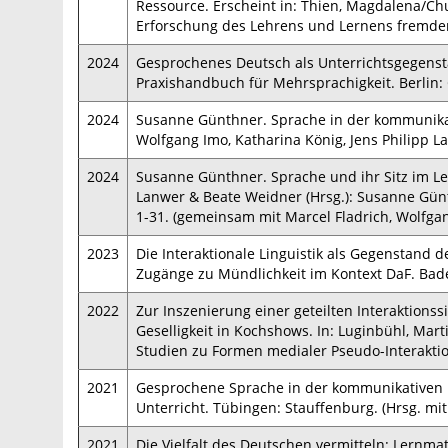
Ressource. Erscheint in: Thien, Magdalena/Chud
Erforschung des Lehrens und Lernens fremder 
2024
Gesprochenes Deutsch als Unterrichtsgegenstan
Praxishandbuch für Mehrsprachigkeit. Berlin: 
2024
Susanne Günthner. Sprache in der kommunikativ
Wolfgang Imo, Katharina König, Jens Philipp 
2024
Susanne Günthner. Sprache und ihr Sitz im Leb
Lanwer & Beate Weidner (Hrsg.): Susanne Günt
1-31. (gemeinsam mit Marcel Fladrich, Wolfgan
2023
Die Interaktionale Linguistik als Gegenstand de
Zugänge zu Mündlichkeit im Kontext DaF. Bad
2022
Zur Inszenierung einer geteilten Interaktionss
Geselligkeit in Kochshows. In: Luginbühl, Mart
Studien zu Formen medialer Pseudo-Interaktio
2021
Gesprochene Sprache in der kommunikativen Pr
Unterricht. Tübingen: Stauffenburg. (Hrsg. m
2021
Die Vielfalt des Deutschen vermitteln: Lernma