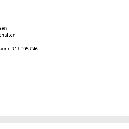
ssen
chaften
Raum: R11 T05 C46