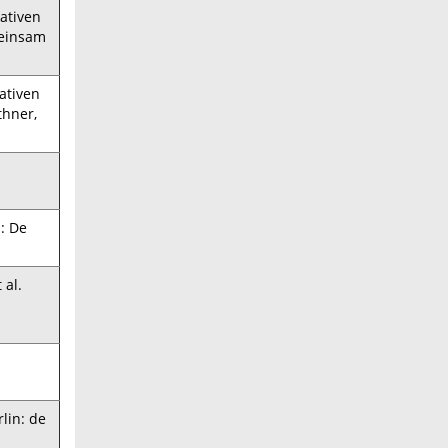
ativen
meinsam
ativen
thner,
: De
 al.
lin: de