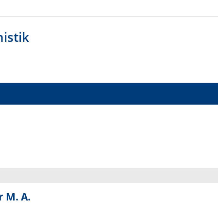
istik
 M. A.