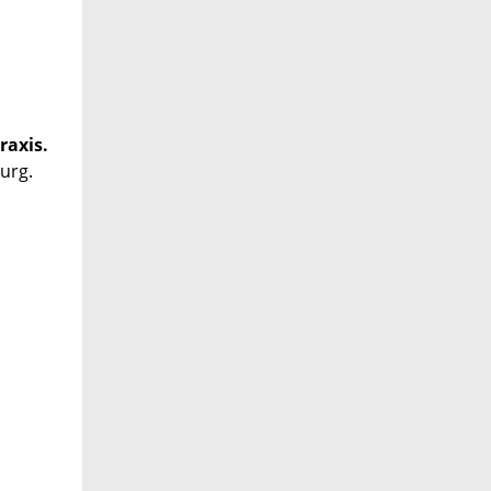
raxis.
urg.