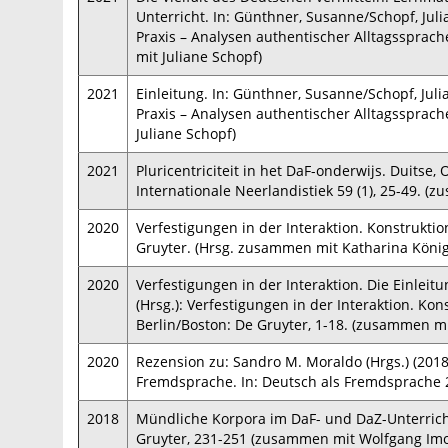
Unterricht. In: Günthner, Susanne/Schopf, Ju
Praxis – Analysen authentischer Alltagssprac
mit Juliane Schopf)
2021
Einleitung. In: Günthner, Susanne/Schopf, Ju
Praxis – Analysen authentischer Alltagssprac
Juliane Schopf)
2021
Pluricentriciteit in het DaF-onderwijs. Duitse, 
Internationale Neerlandistiek 59 (1), 25-49. (
2020
Verfestigungen in der Interaktion. Konstrukti
Gruyter. (Hrsg. zusammen mit Katharina König
2020
Verfestigungen in der Interaktion. Die Einleit
(Hrsg.): Verfestigungen in der Interaktion. K
Berlin/Boston: De Gruyter, 1-18. (zusammen m
2020
Rezension zu: Sandro M. Moraldo (Hrgs.) (2018
Fremdsprache. In: Deutsch als Fremdsprache 2
2018
Mündliche Korpora im DaF- und DaZ-Unterricht. 
Gruyter, 231-251 (zusammen mit Wolfgang Imo