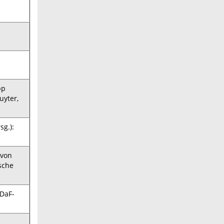
pp
uyter,
sg.):
 von
ische
 DaF-