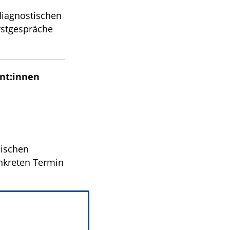
 diagnostischen
rstgespräche
nt:innen
nischen
nkreten Termin