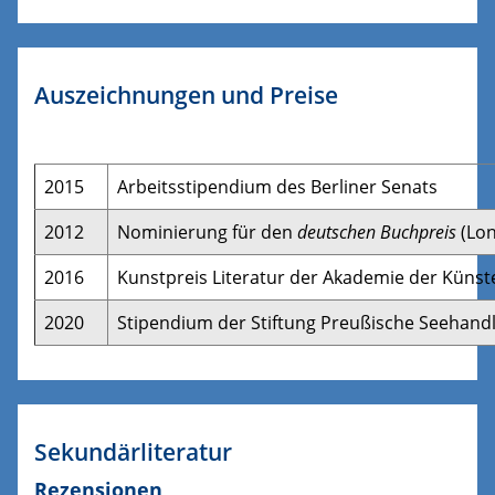
Auszeichnungen und Preise
2015
Arbeitsstipendium des Berliner Senats
2012
Nominierung für den
deutschen Buchpreis
(Lon
2016
Kunstpreis Literatur der Akademie der Künste
2020
Stipendium der Stiftung Preußische Seehand
Sekundärliteratur
Rezensionen