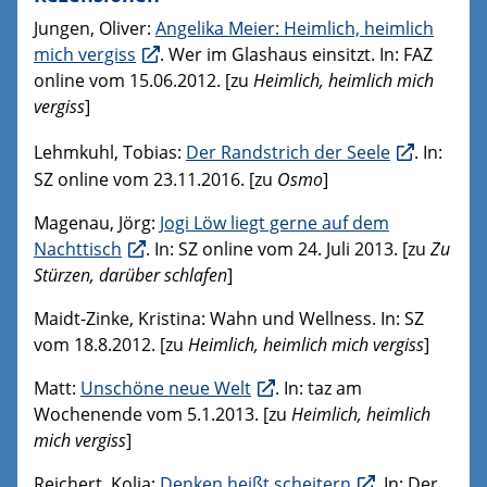
Jungen, Oliver:
Angelika Meier: Heimlich, heimlich
mich vergiss
. Wer im Glashaus einsitzt. In: FAZ
online vom 15.06.2012. [zu
Heimlich, heimlich mich
vergiss
]
Lehmkuhl, Tobias:
Der Randstrich der Seele
. In:
SZ online vom 23.11.2016. [zu
Osmo
]
Magenau, Jörg:
Jogi Löw liegt gerne auf dem
Nachttisch
. In: SZ online vom 24. Juli 2013. [zu
Zu
Stürzen, darüber schlafen
]
Maidt-Zinke, Kristina: Wahn und Wellness. In: SZ
vom 18.8.2012. [zu
Heimlich, heimlich mich vergiss
]
Matt:
Unschöne neue Welt
. In: taz am
Wochenende vom 5.1.2013. [zu
Heimlich, heimlich
mich vergiss
]
Reichert, Kolja:
Denken heißt scheitern
. In: Der