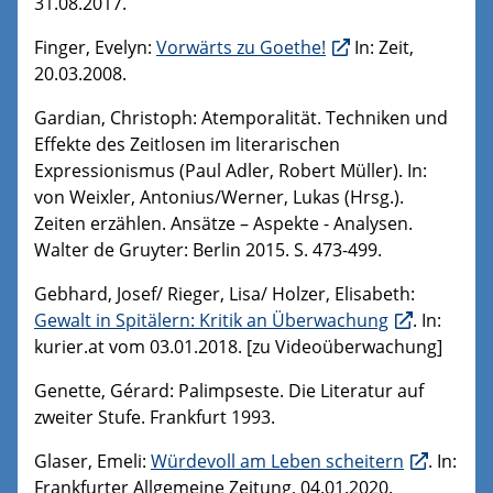
31.08.2017.
Finger, Evelyn:
Vorwärts zu Goethe!
In: Zeit,
20.03.2008.
Gardian, Christoph: Atemporalität. Techniken und
Effekte des Zeitlosen im literarischen
Expressionismus (Paul Adler, Robert Müller). In:
von Weixler, Antonius/Werner, Lukas (Hrsg.).
Zeiten erzählen. Ansätze – Aspekte - Analysen.
Walter de Gruyter: Berlin 2015. S. 473-499.
Gebhard, Josef/ Rieger, Lisa/ Holzer, Elisabeth:
Gewalt in Spitälern: Kritik an Überwachung
. In:
kurier.at vom 03.01.2018. [zu Videoüberwachung]
Genette, Gérard: Palimpseste. Die Literatur auf
zweiter Stufe. Frankfurt 1993.
Glaser, Emeli:
Würdevoll am Leben scheitern
. In:
Frankfurter Allgemeine Zeitung, 04.01.2020.