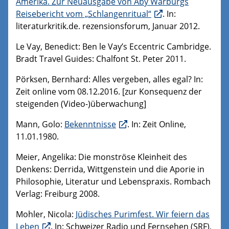
Amerika. Zur Neuausgabe von Aby Warburgs
Reisebericht vom „Schlangenritual“
. In:
literaturkritik.de. rezensionsforum, Januar 2012.
Le Vay, Benedict: Ben le Vay’s Eccentric Cambridge.
Bradt Travel Guides: Chalfont St. Peter 2011.
Pörksen, Bernhard: Alles vergeben, alles egal? In:
Zeit online vom 08.12.2016. [zur Konsequenz der
steigenden (Video-)überwachung]
Mann, Golo:
Bekenntnisse
. In: Zeit Online,
11.01.1980.
Meier, Angelika: Die monströse Kleinheit des
Denkens: Derrida, Wittgenstein und die Aporie in
Philosophie, Literatur und Lebenspraxis. Rombach
Verlag: Freiburg 2008.
Mohler, Nicola:
Jüdisches Purimfest. Wir feiern das
Leben
. In: Schweizer Radio und Fernsehen (SRF),