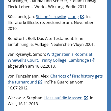
Stockinger, Claudia und Scherer, Stefan: Ludwig
Tieck. Leben – Werk – Wirkung. Berlin 2011.
Süselbeck, Jan:
Still he`s rowling along
. In:
literaturkritik.de. rezensionsforum, November
2010.
Rendtorff, Rolf: Das Alte Testament. Eine
Einführung. 6. Auflage, Neukirchen-Vluyn 2001.
van Rysewyk, Simon:
Wittgenstein's Rooms at
Whewell's Court, Trinity College, Cambridge
,
abgerufen am 18.02.2018.
von Tunzelmann, Alex:
Chariots of Fire: history gets
the turnaround
. In:The Guardian vom
16.07.2012.
Wackwitz, Stephan:
Hass auf die Massen
. In:
Welt, 16.11.2013.