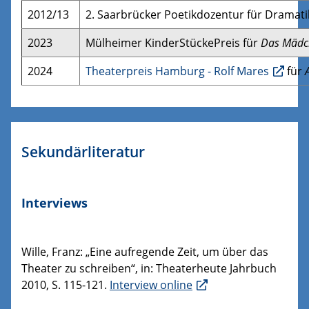
2012/13
2. Saarbrücker Poetikdozentur für Dramati
2023
Mülheimer KinderStückePreis für
Das Mädch
2024
Theaterpreis Hamburg - Rolf Mares
für
Sekundärliteratur
Interviews
Wille, Franz: „Eine aufregende Zeit, um über das
Theater zu schreiben“, in: Theaterheute Jahrbuch
2010, S. 115-121.
Interview online