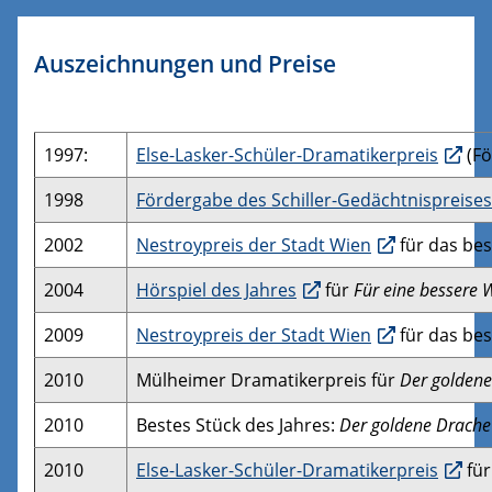
Auszeichnungen und Preise
1997:
Else-Lasker-Schüler-Dramatikerpreis
(Fö
1998
Fördergabe des Schiller-Gedächtnispreis
2002
Nestroypreis der Stadt Wien
für das bes
2004
Hörspiel des Jahres
für
Für eine bessere 
2009
Nestroypreis der Stadt Wien
für das bes
2010
Mülheimer Dramatikerpreis für
Der golden
2010
Bestes Stück des Jahres:
Der goldene Drache
2010
Else-Lasker-Schüler-Dramatikerpreis
für