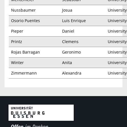
Nussbaumer
Josua
Universit
Osorio Puentes
Luis Enrique
Universit
Pieper
Daniel
Universit
Printz
Clemens
Universit
Rojas Barragan
Geronimo
Universit
Winter
Anita
Universit
Zimmermann
Alexandra
Universit