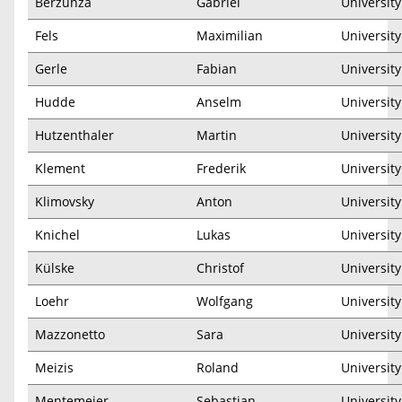
Berzunza
Gabriel
University
Fels
Maximilian
Universit
Gerle
Fabian
Universit
Hudde
Anselm
Universit
Hutzenthaler
Martin
Universit
Klement
Frederik
University
Klimovsky
Anton
Universit
Knichel
Lukas
Universit
Külske
Christof
Universit
Loehr
Wolfgang
Universit
Mazzonetto
Sara
Universit
Meizis
Roland
Universit
Mentemeier
Sebastian
Universit