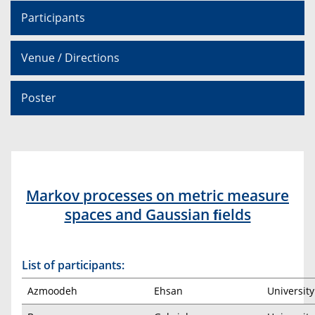
Participants
Venue / Directions
Poster
Markov processes on metric measure
spaces and Gaussian ﬁelds
List of participants:
Azmoodeh
Ehsan
Universit