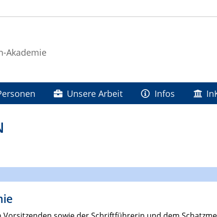
in-Akademie
Personen
Unsere Arbeit
Infos
In
N
mie
n Vorsitzenden sowie der Schriftführerin und dem Schatz