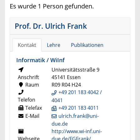
Es wurde 1 Person gefunden.
Prof. Dr. Ulrich Frank
Kontakt
Lehre
Publikationen
Informatik / WiInf
Universitätsstraße 9
Anschrift
45141 Essen
Raum
R09 R04 H24
+49 201 183 4042 /
Telefon
4041
Telefax
+49 201 183 4011
E-Mail
ulrich.frank@uni-
due.de
http://www.wi-inf.uni-
Webseite
due.de/FGFrank/