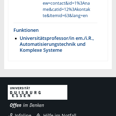
ew=contact&id=1%3Ana
me&catid=12%3Akontak
te&Itemid=63&lang=en
Funktionen
Universitätsprofessor/in em./i.R.,
Automatisierungstechnik und
Komplexe Systeme
Infoline
Hilfe im Notfall