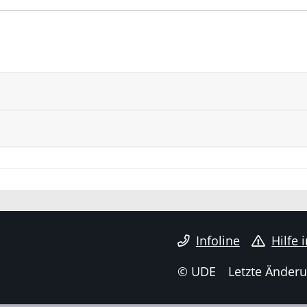
Infoline
Hilfe 
© UDE
Letzte Änderu