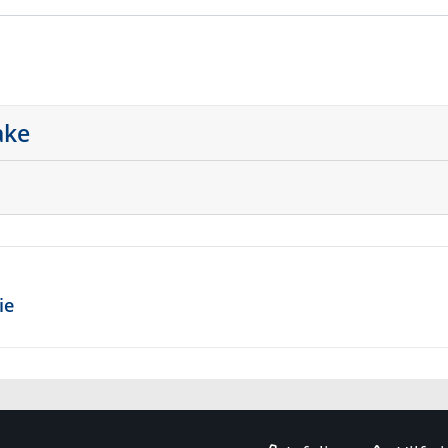
ake
ie