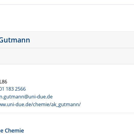
an Gutmann
L86
01 183 2566
en.gutmann@uni-due.de
www.uni-due.de/chemie/ak_gutmann/
che Chemie