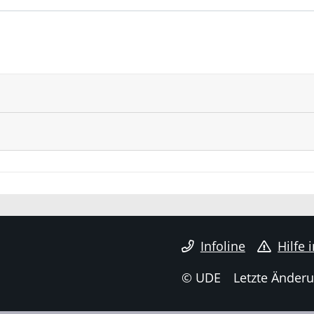
Infoline
Hilfe 
© UDE
Letzte Änderu