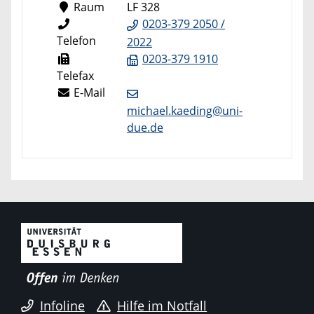
Raum
LF 328
0203-379 2050 /
Telefon
2022
0203-379 1910
Telefax
E-Mail
michael.kaeding@uni-
due.de
Infoline
Hilfe im Notfall