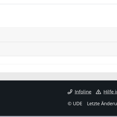
Infoline
Hilfe 
© UDE
Letzte Änderu