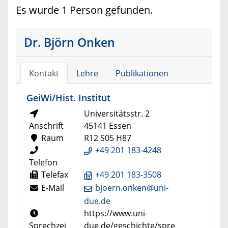
Es wurde 1 Person gefunden.
Dr. Björn Onken
Kontakt
Lehre
Publikationen
GeiWi/Hist. Institut
Universitätsstr. 2
Anschrift
45141 Essen
Raum
R12 S05 H87
+49 201 183-4248
Telefon
Telefax
+49 201 183-3508
E-Mail
bjoern.onken@uni-
due.de
https://www.uni-
Sprechzei
due.de/geschichte/spre