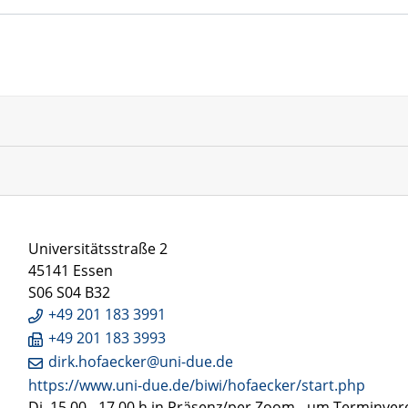
Universitätsstraße 2
45141 Essen
S06 S04 B32
+49 201 183 3991
+49 201 183 3993
dirk.hofaecker@uni-due.de
https://www.uni-due.de/biwi/hofaecker/start.php
Di. 15.00 - 17.00 h in Präsenz/per Zoom - um Terminve