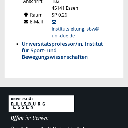
Anschrift
182
45141 Essen
Raum
SP 0.26
E-Mail
institutsleitung.isbw@
uni-due.de
Universitätsprofessor/in, Institut
für Sport- und
Bewegungswissenschaften