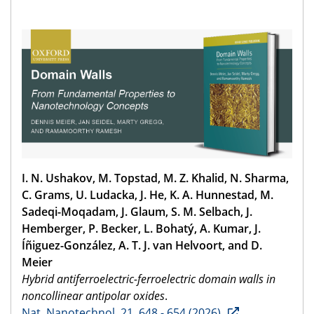
I. N. Ushakov, M. Topstad, M. Z. Khalid, N. Sharma,
C. Grams, U. Ludacka, J. He, K. A. Hunnestad, M.
Sadeqi-Moqadam, J. Glaum, S. M. Selbach, J.
Hemberger, P. Becker, L. Bohatý, A. Kumar, J.
Íñiguez-González, A. T. J. van Helvoort, and D.
Meier
Hybrid antiferroelectric-ferroelectric domain walls in
noncollinear antipolar oxides
.
Nat. Nanotechnol. 21, 648 - 654 (2026).