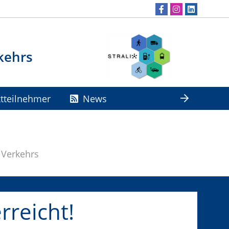
kehrs
ktteilnehmer
News
 Verkehrs
rreicht!