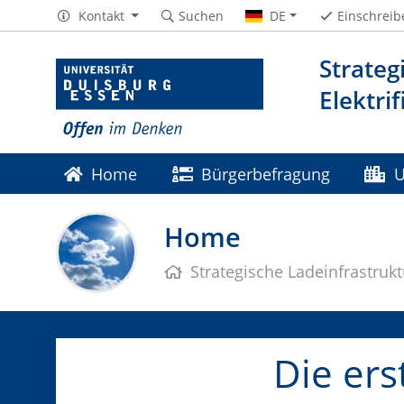
Kontakt
Suchen
DE
Einschreib
Strateg
Elektri
Home
Bürgerbefragung
U
Publikationen
Veranstaltungen
Home
Strategische Ladeinfrastruk
Die ers