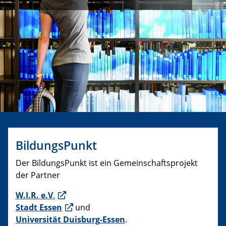
BildungsPunkt
Der BildungsPunkt ist ein Gemeinschaftsprojekt
der Partner
W.I.R. e.V
.
Stadt Essen
und
Universität Duisburg
-Esse
n
.